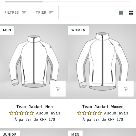
Trier
FILTRES
TRIER
MEN
WOMEN
Team
Team
Team Jacket Men
Team Jacket Women
Jacket
Jacket
Aucun avis
Aucun avis
Men
Women
À partir de CHF 170
À partir de CHF 170
JUNIOR
MEN