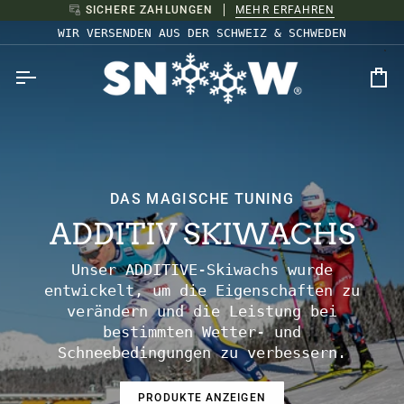
Direkt
SICHERE ZAHLUNGEN
MEHR ERFAHREN
zum
WIR VERSENDEN AUS DER SCHWEIZ & SCHWEDEN
Inhalt
Ei
DAS MAGISCHE TUNING
ADDITIV SKIWACHS
Unser ADDITIVE-Skiwachs wurde
entwickelt, um die Eigenschaften zu
verändern und die Leistung bei
bestimmten Wetter- und
Schneebedingungen zu verbessern.
PRODUKTE ANZEIGEN