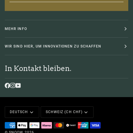
MEHR INFO
WIR SIND HIER, UM INNOVATIONEN ZU SCHAFFEN
In Kontakt bleiben.
Sprache
Währung
DEUTSCH
SCHWEIZ (CH CHF)
©
SNOOW
2026